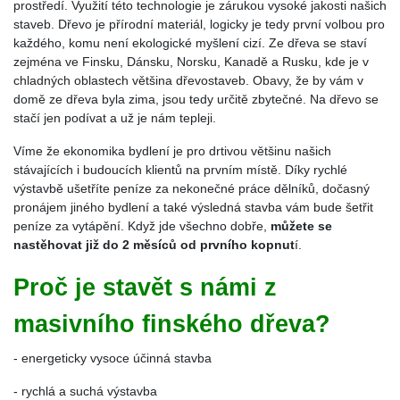
prostředí. Využití této technologie je zárukou vysoké jakosti našich
staveb. Dřevo je přírodní materiál, logicky je tedy první volbou pro
každého, komu není ekologické myšlení cizí. Ze dřeva se staví
zejména ve Finsku, Dánsku, Norsku, Kanadě a Rusku, kde je v
chladných oblastech většina dřevostaveb. Obavy, že by vám v
domě ze dřeva byla zima, jsou tedy určitě zbytečné. Na dřevo se
stačí jen podívat a už je nám tepleji.
Víme že ekonomika bydlení je pro drtivou většinu našich
stávajících i budoucích klientů na prvním místě. Díky rychlé
výstavbě ušetříte peníze za nekonečné práce dělníků, dočasný
pronájem jiného bydlení a také výsledná stavba vám bude šetřit
peníze za vytápění. Když jde všechno dobře,
můžete se
nastěhovat již do 2 měsíců od prvního kopnut
í.
Proč je stavět s námi z
masivního finského dřeva?
- energeticky vysoce účinná stavba
- rychlá a suchá výstavba