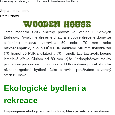
Dřevěný srubový dům Tatran k trvalému bydlení
Zeptat se na cenu
Detail zboží
Jsme moderní CNC pilařský provoz ve Včelné u Českých
Budějovic. Vyrábíme dřevěné chaty a srubové dřevěné domy ze
sušeného masivu, zpravidla 50 nebo 70 mm nebo
nízkoenergetický dvouplášť s PUR deskami 240 mm tloušťka zdí
(70 hranol 80 PUR s dilatací a 70 hranol). Lze též zvolit lepené
lamelové dřevo Glulam od 80 mm výše. Jednoplášťové stavby
jsou spíše pro rekreaci, dvouplášť s PUR deskami pro ekologické
nízkoenergetické bydlení. Jako surovinu používáme severský
smrk z Finska.
Ekologické bydlení a
rekreace
Disponujeme ekologickou technologií, která je šetrná k životnímu