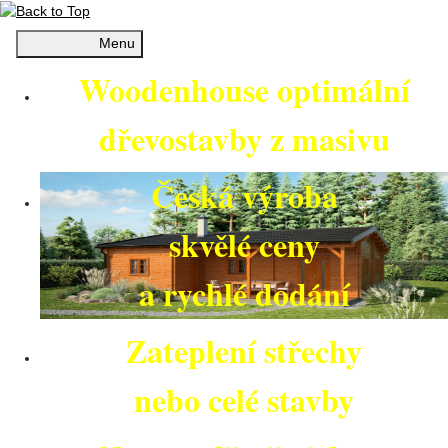
Menu
Woodenhouse optimální
dřevostavby z masivu
Česká výroba
skvělé ceny
a rychlé dodání
Zateplení střechy
nebo celé stavby